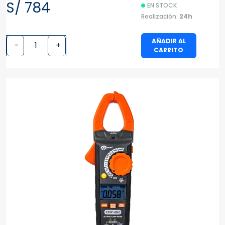
S/ 784
EN STOCK
Realización:
24h
AÑADIR AL
-
+
CARRITO