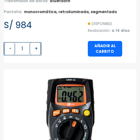
Transmisión de datos:
bluetooth
Pantalla:
monocromática, retroiluminada, segmentado
S/ 984
DISPONIBLE
Realización:
a 14 días
AÑADIR AL
-
+
CARRITO