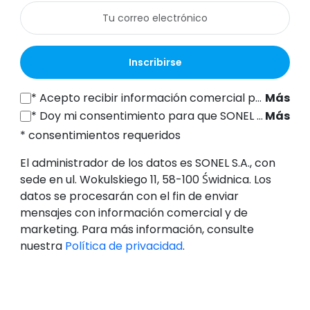
Inscribirse
*
Acepto recibir información comercial por vía electrónica (a la dirección de correo electrónico indicada) de SONEL S.A., con sede en ul. Wokulskiego 11, 58-100 Świdnica, con fines de marketing, de conformidad con el artículo 398 de la Ley de 12 de julio de 2024 sobre el Derecho de las Comunicaciones Electrónicas.
Más
*
Doy mi consentimiento para que SONEL S.A., con sede en ul. Wokulskiego 11, 58-100 Świdnica, procese mis datos personales (dirección de correo electrónico) con el fin de enviarme un boletín informativo con información comercial y de marketing, de conformidad con el artículo 6, apartado 1, letra a), del Reglamento General de Protección de Datos (RGPD).
Más
* consentimientos requeridos
El administrador de los datos es SONEL S.A., con
sede en ul. Wokulskiego 11, 58-100 Świdnica. Los
datos se procesarán con el fin de enviar
mensajes con información comercial y de
marketing. Para más información, consulte
nuestra
Política de privacidad
.