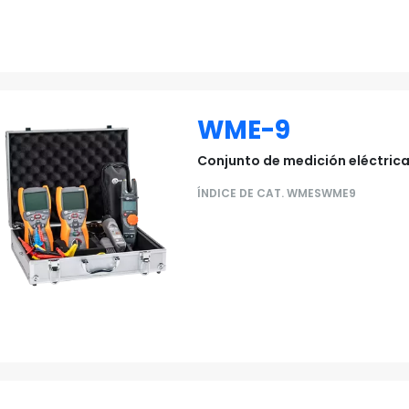
WME-9
Conjunto de medición eléctric
ÍNDICE DE CAT. WMESWME9