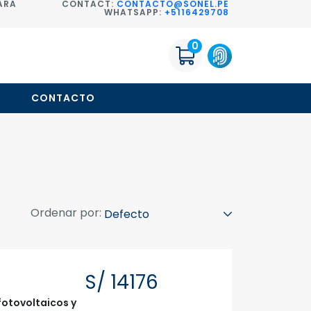
ARA
CONTACT:
CONTACTO@SONEL.PE
WHATSAPP:
+5116429708
0
O
CONTACTO
Ordenar por:
S/ 14176
fotovoltaicos y