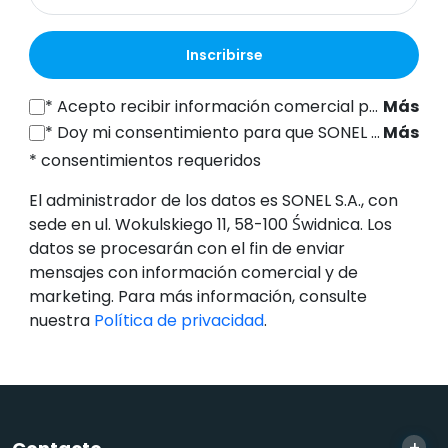
Inscribirse
*
Acepto recibir información comercial por vía electrónica (a la dirección de correo electrónico indicada) de SONEL S.A., con sede en ul. Wokulskiego 11, 58-100 Świdnica, con fines de marketing, de conformidad con el artículo 398 de la Ley de 12 de julio de 2024 sobre el Derecho de las Comunicaciones Electrónicas.
Más
*
Doy mi consentimiento para que SONEL S.A., con sede en ul. Wokulskiego 11, 58-100 Świdnica, procese mis datos personales (dirección de correo electrónico) con el fin de enviarme un boletín informativo con información comercial y de marketing, de conformidad con el artículo 6, apartado 1, letra a), del Reglamento General de Protección de Datos (RGPD).
Más
* consentimientos requeridos
El administrador de los datos es SONEL S.A., con
sede en ul. Wokulskiego 11, 58-100 Świdnica. Los
datos se procesarán con el fin de enviar
mensajes con información comercial y de
marketing. Para más información, consulte
nuestra
Política de privacidad
.
+