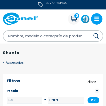
ENVÍO RÁPIDO
0
Shunts
<
Accesorios
Filtros
Editar
Precio
–
OK