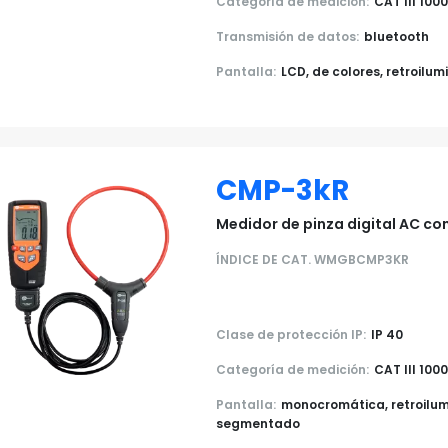
Categoría de medición:
CAT III 100
Transmisión de datos:
bluetooth
Pantalla:
LCD, de colores, retroilu
CMP-3kR
Medidor de pinza digital AC co
ÍNDICE DE CAT. WMGBCMP3KR
Clase de protección IP:
IP 40
Categoría de medición:
CAT III 100
Pantalla:
monocromática, retroilu
segmentado