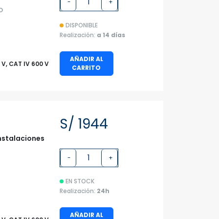
-
+
O
DISPONIBLE
Realización:
a 14 días
AÑADIR AL
0 V, CAT IV 600 V
CARRITO
S/ 1944
instalaciones
-
+
EN STOCK
Realización:
24h
AÑADIR AL