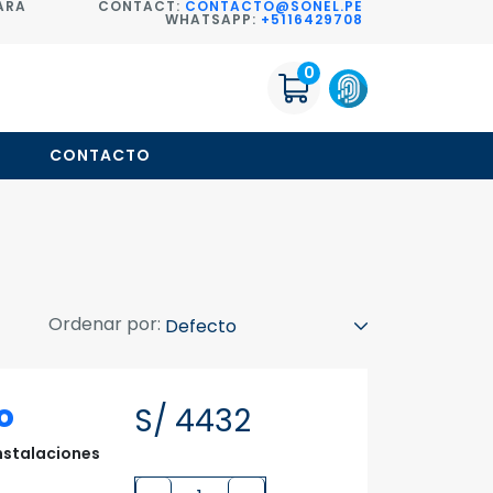
ARA
CONTACT:
CONTACTO@SONEL.PE
WHATSAPP:
+5116429708
0
O
CONTACTO
Ordenar por:
o
S/ 4432
instalaciones