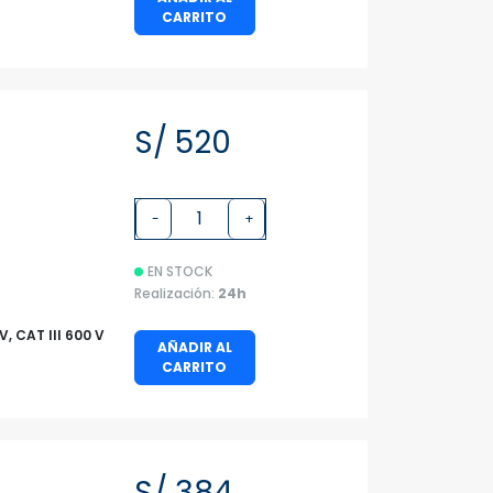
CARRITO
S/ 520
-
+
EN STOCK
Realización:
24h
V, CAT III 600 V
AÑADIR AL
CARRITO
S/ 384