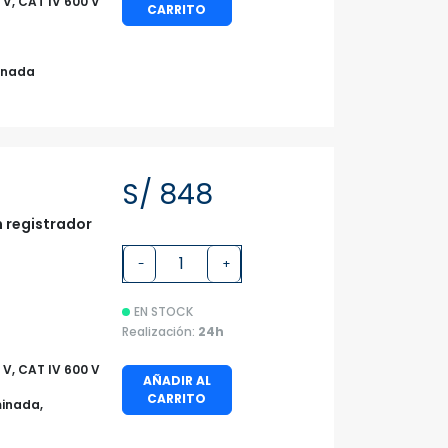
0 V, CAT IV 600 V
CARRITO
minada
S/ 848
n registrador
-
+
EN STOCK
Realización:
24h
0 V, CAT IV 600 V
AÑADIR AL
CARRITO
minada,