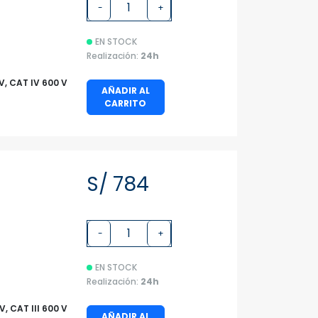
-
+
EN STOCK
Realización:
24h
 V, CAT IV 600 V
AÑADIR AL
CARRITO
S/ 784
-
+
EN STOCK
Realización:
24h
V, CAT III 600 V
AÑADIR AL