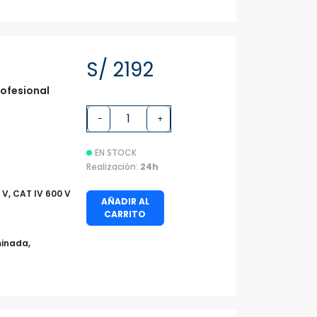
S/ 2192
rofesional
-
+
EN STOCK
Realización:
24h
0 V, CAT IV 600 V
AÑADIR AL
CARRITO
minada,