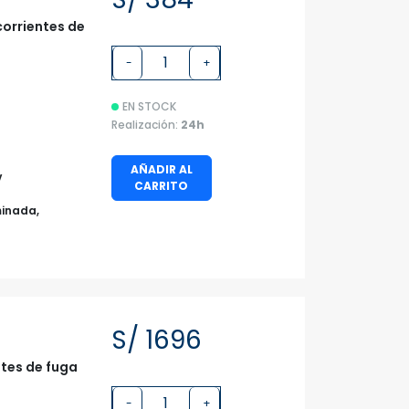
corrientes de
-
+
EN STOCK
Realización:
24h
AÑADIR AL
V
CARRITO
minada,
S/ 1696
ntes de fuga
-
+