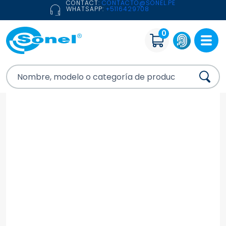
CONTACT:
CONTACTO@SONEL.PE
WHATSAPP:
+5116429708
0