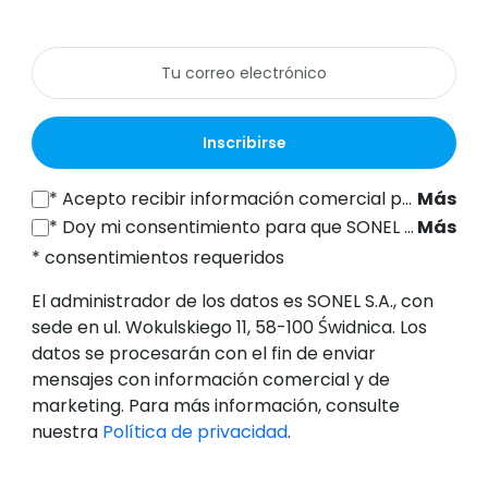
Inscribirse
*
Acepto recibir información comercial por vía electrónica (a la dirección de correo electrónico indicada) de SONEL S.A., con sede en ul. Wokulskiego 11, 58-100 Świdnica, con fines de marketing, de conformidad con el artículo 398 de la Ley de 12 de julio de 2024 sobre el Derecho de las Comunicaciones Electrónicas.
Más
*
Doy mi consentimiento para que SONEL S.A., con sede en ul. Wokulskiego 11, 58-100 Świdnica, procese mis datos personales (dirección de correo electrónico) con el fin de enviarme un boletín informativo con información comercial y de marketing, de conformidad con el artículo 6, apartado 1, letra a), del Reglamento General de Protección de Datos (RGPD).
Más
* consentimientos requeridos
El administrador de los datos es SONEL S.A., con
sede en ul. Wokulskiego 11, 58-100 Świdnica. Los
datos se procesarán con el fin de enviar
mensajes con información comercial y de
marketing. Para más información, consulte
nuestra
Política de privacidad
.