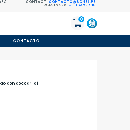
ARA
CONTACT:
CONTACTO@SONEL.PE
WHATSAPP:
+5116429708
0
O
CONTACTO
nado con cocodrilo)