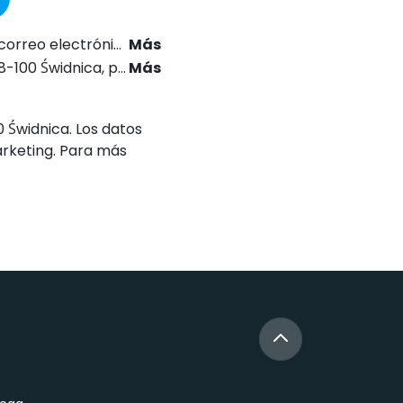
24 sobre el Derecho de las Comunicaciones Electrónicas.
Más
 letra a), del Reglamento General de Protección de Datos (RGPD).
Más
0 Świdnica. Los datos
arketing. Para más