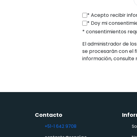
*
Acepto recibir información comercial por vía electrónica (a la di
*
Doy mi consentimiento para que SONEL S.A., con sede en ul. Wokulskiego 1
* consentimientos req
El administrador de los
se procesarán con el 
información, consulte
Contacto
Info
+51-1 642 9708
So