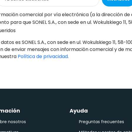
rección de correo electrónico indicada) de SONEL S.A., con sede en ul. Wokulskiego 11, 58-100 Świdnica, con fines de marketing, de conformidad con el artículo 398 de la Ley de 12 de julio de 20
1, 58-100 Świdnica, procese mis datos personales (dirección de correo electrónico) con el fin de enviarme un boletín informativo con información comercial y de marketing, de conformidad con el artículo 6, apartado 1,
ueridos
 datos es SONEL S.A., con sede en ul. Wokulskiego 11, 58-10
fin de enviar mensajes con información comercial y de m
 nuestra
Política de privacidad
.
rmación
Ayuda
bre nosotros
Preguntas frecuentes